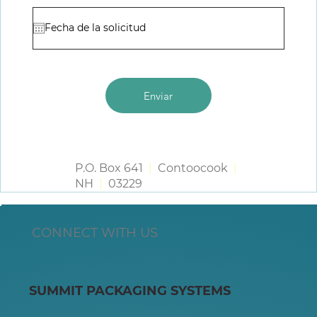
Enviar
P.O. Box 641
|
Contoocook
|
NH
|
03229
CONNECT WITH US
SUMMIT PACKAGING SYSTEMS