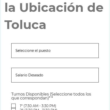
la Ubicación de
Toluca
Turnos Disponibles (Seleccione todos los
R
que correspondan)*
*
e
q
1º (7:30 AM - 3:30 PM)
u